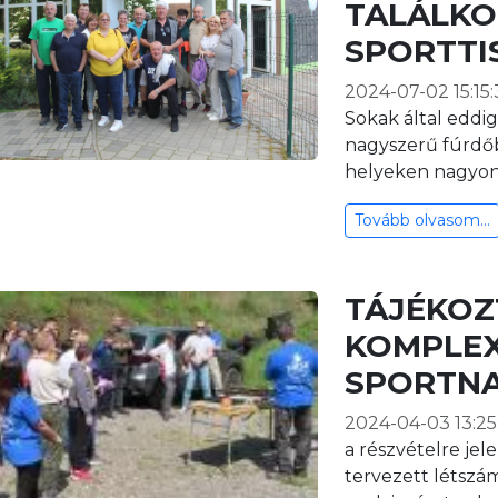
TALÁLKO
SPORTTI
2024-07-02 15:15:
Sokak által eddig
nagyszerű fúrdő
helyeken nagyon
Tovább olvasom...
TÁJÉKOZ
KOMPLEX
SPORTN
2024-04-03 13:25
a részvételre je
tervezett létszá