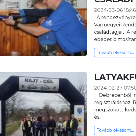
2024-03-06 18:46
A rendezvényre s
Vármegyei Rendő
családtagjait. A
ebédet biztosítan
Tovább olvasom...
LATYAKF
2024-02-27 07:5
Debrecenből ind
regisztráláshoz.
megszokott kedve
és…
Tovább olvasom...