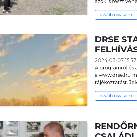
azok is részt ve
Tovább olvasom...
DRSE ST
FELHÍVÁ
2024-03-07 15:57
A programról és a
a www.drse.hu m
tájékoztatást. J
Tovább olvasom...
RENDŐRN
CSALÁDI