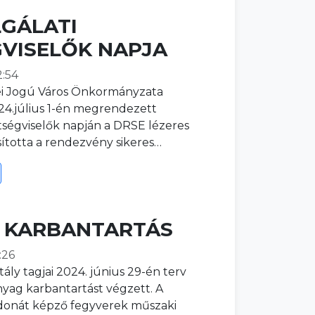
GÁLATI
GVISELŐK NAPJA
2:54
i Jogú Város Önkormányzata
4.július 1-én megrendezett
ztségviselők napján a DRSE lézeres
sította a rendezvény sikeres…
 KARBANTARTÁS
:26
ály tagjai 2024. június 29-én terv
nyag karbantartást végzett. A
jdonát képző fegyverek műszaki