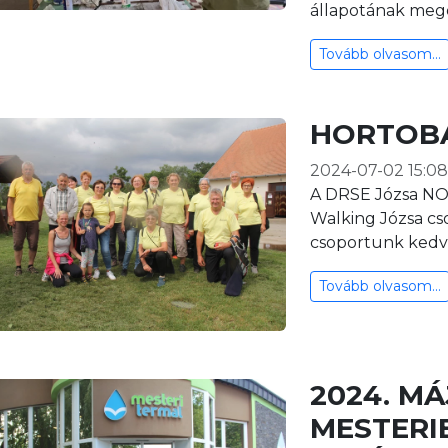
állapotának meg
Tovább olvasom...
HORTOBÁ
2024-07-02 15:08
A DRSE Józsa NO
Walking Józsa c
csoportunk kedvel
Tovább olvasom...
2024. MÁ
MESTERI