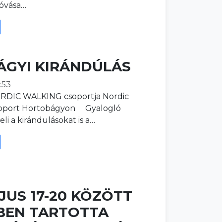
óvása…
GYI KIRÁNDÚLÁS
:53
RDIC WALKING csoportja Nordic
soport Hortobágyon Gyalogló
i a kirándulásokat is a…
JUS 17-20 KÖZÖTT
BEN TARTOTTA