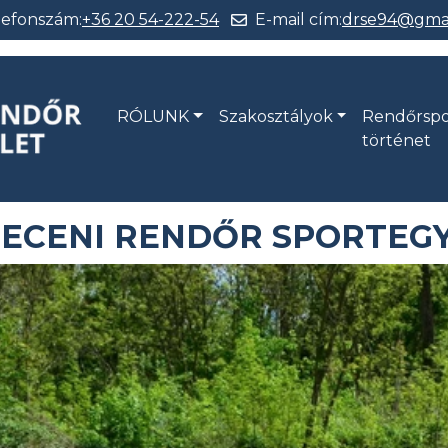
lefonszám:
+36 20 54-222-54
E-mail cím:
drse94@gmai
RÓLUNK
Szakosztályok
Rendőrspo
történet
ECENI RENDŐR SPORTEG