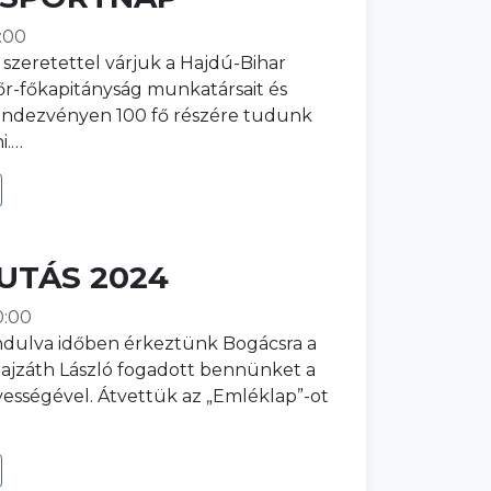
:00
zeretettel várjuk a Hajdú-Bihar
r-főkapitányság munkatársait és
 rendezvényen 100 fő részére tudunk
i.…
UTÁS 2024
0:00
ulva időben érkeztünk Bogácsra a
 Bajzáth László fogadott bennünket a
sségével. Átvettük az „Emléklap”-ot