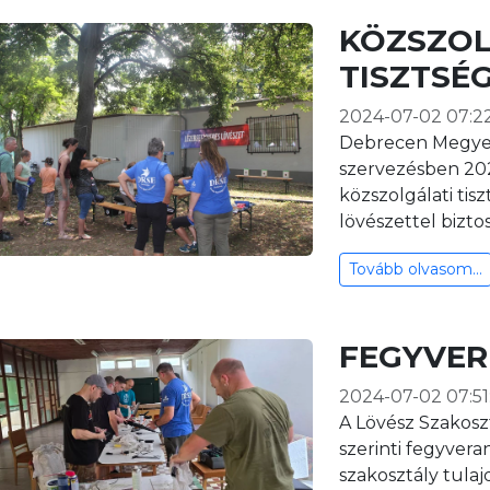
KÖZSZOL
TISZTSÉ
2024-07-02 07:2
Debrecen Megye
szervezésben 202
közszolgálati tis
lövészettel bizto
Tovább olvasom...
FEGYVER
2024-07-02 07:51
A Lövész Szakoszt
szerinti fegyvera
szakosztály tula