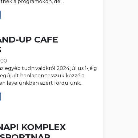
hetnek a programokon, de…
AND-UP CAFE
S
:00
z egyéb tudnivalókról 2024.július 1-jéig
egújult honlapon tesszük közzé a
elen levelünkben azért fordulunk…
API KOMPLEX
 SPORTNAP